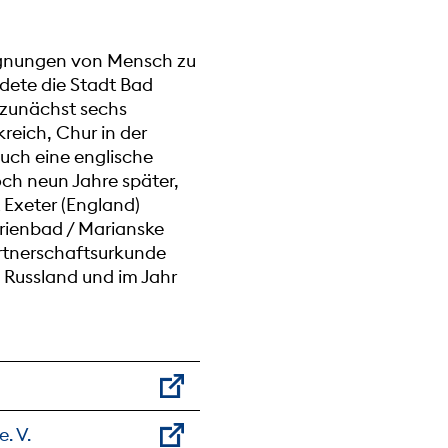
gegnungen von Mensch zu
ndete die Stadt Bad
 zunächst sechs
eich, Chur in der
auch eine englische
och neun Jahre später,
 Exeter (England)
rienbad / Marianske
artnerschaftsurkunde
n Russland und im Jahr
. V.