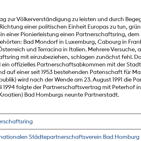
trag zur Völkerverständigung zu leisten und durch Be
Richtung einer politischen Einheit Europas zu tun, grü
n einer Pionierleistung einen Partnerschaftsring, dem
ehörten: Bad Mondorf in Luxemburg, Cabourg in Frankr
sterreich und Terracina in Italien. Mehrere Versuche, 
aftsring mit einzubeziehen, schlagen zunächst fehl. D
d ein offizielles Partnerschaftsabkommen mit der Stadt
d auf einer seit 1953 bestehenden Patenschaft für Ma
ublik) wird nach der Wende am 23. August 1991 die P
li 1994 folgte der Partnerschaftsvertrag mit Peterhof i
Kroatien) Bad Homburgs neunte Partnerstadt.
erschaftsring
rnationalen Städtepartnerschaftsverein Bad Homburg e