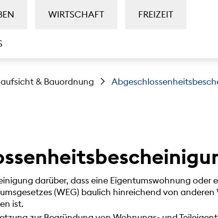
BEN
WIRTSCHAFT
FREIZEIT
S
aufsicht & Bauordnung
Abgeschlossenheitsbesch
ssenheitsbescheinigu
heinigung darüber, dass eine Eigentumswohnung oder e
umsgesetzes (WEG) baulich hinreichend von andere
n ist.
ssetzung zur Begründung von Wohnungs- und Teileigen