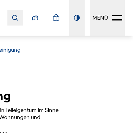
MENÜ
einigung
ng
in Teileigentum im Sinne
n Wohnungen und
tum