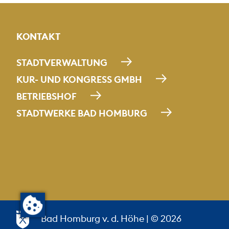
KONTAKT
STADTVERWALTUNG
KUR- UND KONGRESS GMBH
BETRIEBSHOF
STADTWERKE BAD HOMBURG
Bad Homburg v. d. Höhe
| © 2026