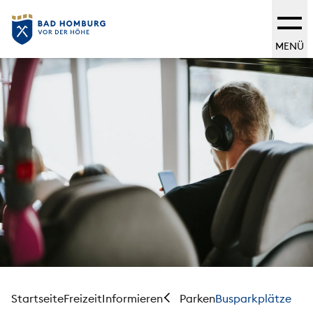
MENÜ
Startseite
Freizeit
Informieren
Busparkplätze
Parken