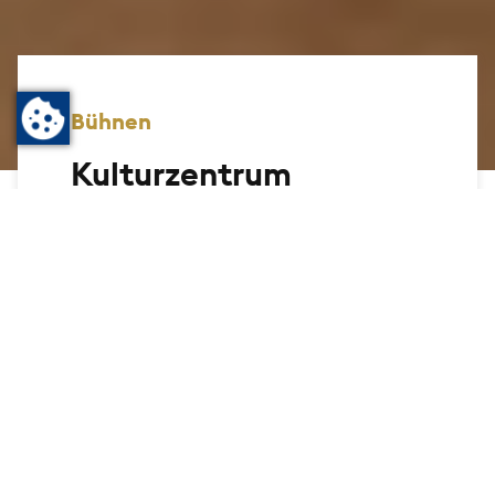
Bühnen
Kulturzentrum
Englische Kirche
Hier wird gerockt, es gibt Kabarett,
klassische Musik oder Ausstellungen, auch
das Schauspiel hat einen festen Platz. Vom
Young Friday bis zum Seniorenkonzert
bietet das Haus ein umfassendes
Programm für alle Generationen und die
unterschiedlichsten Interessen. Auch als
Miet-Location ist das Kulturzentrum
Englische Kirche eine unverwechselbare
Adresse.