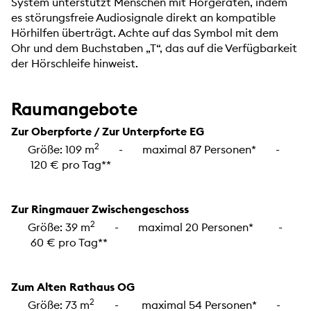
System unterstützt Menschen mit Hörgeräten, indem
es störungsfreie Audiosignale direkt an kompatible
Hörhilfen überträgt. Achte auf das Symbol mit dem
Ohr und dem Buchstaben „T“, das auf die Verfügbarkeit
der Hörschleife hinweist.
Raumangebote
Zur Oberpforte / Zur Unterpforte EG
2
Größe: 109 m
- maximal 87 Personen* -
120 € pro Tag**
Zur Ringmauer Zwischengeschoss
2
Größe: 39 m
- maximal 20 Personen* -
60 € pro Tag**
Zum Alten Rathaus OG
2
Größe: 73 m
-
maximal 54 Personen* -