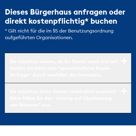
Dieses Bürgerhaus anfragen oder
direkt kostenpflichtig* buchen
* Gilt nicht für die im §5 der Benutzungsordnung
aufgeführten Organisationen.
Sie möchten wissen, ob Ihr Termin noch frei ist?
Stellen Sie bitte eine "unverbindliche Raum-
Anfrage" durch ausfüllen des Formulars.
Sie möchten Ihren Termin verbindlich buchen?
Bitte füllen Sie den "Antrag auf Überlassung
von Räumen" aus.