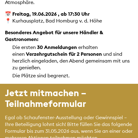
Atmosphäre.
📅
Freitag, 19.06.2026 , ab 17:30 Uhr
📍 Kurhausplatz, Bad Homburg v. d. Höhe
Besonderes Angebot für unsere Händler &
Gastronomen:
Die ersten
30 Anmeldungen
erhalten
einen
Verzehrgutschein für 2 Personen
und sind
herzlich eingeladen, den Abend gemeinsam mit uns
zu genießen.
Die Plätze sind begrenzt.
Jetzt mitmachen –
Teilnahmeformular
Egal ob Schaufenster-Ausstellung oder Gewinnspiel –
Ihre Beteiligung lohnt sich! Bitte füllen Sie das folgende
Formular bis zum 31.05.2026 aus, wenn Sie an einer oder
mehreren Aktionen teilnehmen möchten.