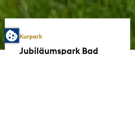
Kurpark
Jubiläumspark Bad
Homburg
Wird es in Bad Homburg warm, zieht es
die Bad Homburgerinnen und die Bad
Homburger in den Jubiläumspark. Hier
werden dann die Picknickdecken
ausgerollt, die Brote ausgepackt und
herrlich leichte Stunden mit Freunden
genossen.