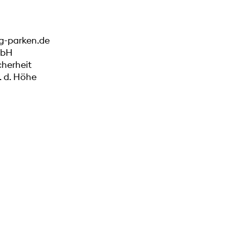
g-parken.de
mbH
cherheit
 d. Höhe