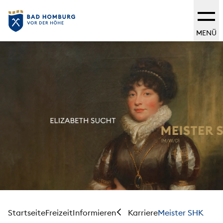
MENÜ
Startseite
Freizeit
Informieren
Meister SHK
Karriere