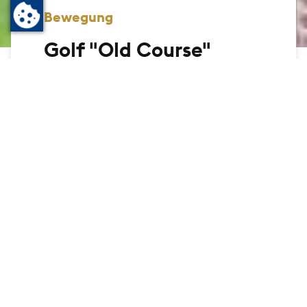
Bewegung
Golf "Old Course"
Bad Homburg ist die Wiege des deutschen
Golfsports! Englische Kurgäste brachten
ihn mit. 1889 begannen sie, mit Schlägern
die kleinen weißen Bälle über die Wiesen
des Kurparks zu treiben und legten wenig
später den heute noch bestehenden, wenn
auch verkleinerten Golfplatz neben der
Brunnenallee an. Es ist der älteste
Golfplatz Deutschlands!
Startseite
Freizeit
Erholen
Bewegung