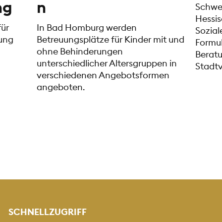
ng
n
Schwe
Hessis
ür
In Bad Homburg werden
Sozial
ung
Betreuungsplätze für Kinder mit und
Formul
ohne Behinderungen
Beratu
unterschiedlicher Altersgruppen in
Stadtv
verschiedenen Angebotsformen
angeboten.
SCHNELLZUGRIFF