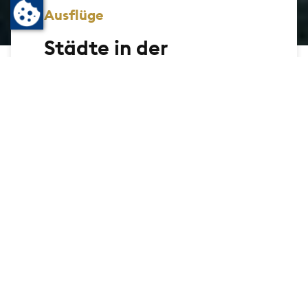
Ausflüge
Städte in der
Umgebung
Bad Homburg ist eng verbunden mit den
Städten Oberursel, Friedrichsdorf,
Königstein und Kronberg und nicht zuletzt
mit Frankfurt am Main. Jeder einzelne Ort
hält seine ganz eigene,
entdeckungswürdige Historie bereit.
Geplant als Tagesausflug oder für einen
Besuch zu einer dort stattfindende
Veranstaltung: Durch die perfekte
Verkehrsanbindung sind Sie schnell da und
schnell wieder in Bad Homburg.