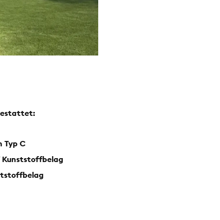
gestattet:
n Typ C
 Kunststoffbelag
tstoffbelag