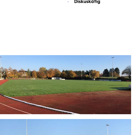
Diskuskäfig
·