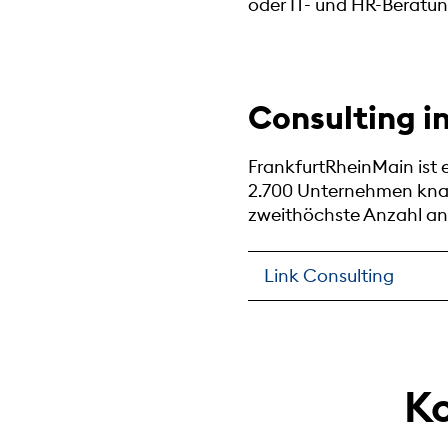
oder IT- und HR-Beratu
Consulting i
FrankfurtRheinMain ist 
2.700 Unternehmen knap
zweithöchste Anzahl an 
Link Consulting
Ko