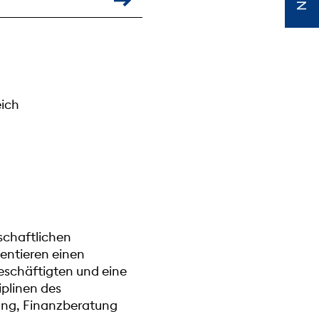
eich
tschaftlichen
entieren einen
eschäftigten und eine
iplinen des
ung, Finanzberatung