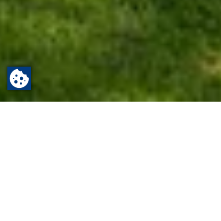
Startseite
Erholen
Freizeit
Erholung mit langer Tradition
Fast zwei Jahrhunderte Kur-Historie liegen hinter Bad
Homburg v. d. Höhe. Bereits Mitte des 19. Jahrhunderts
lobten englische Kurgäste die „air of champagne“ und