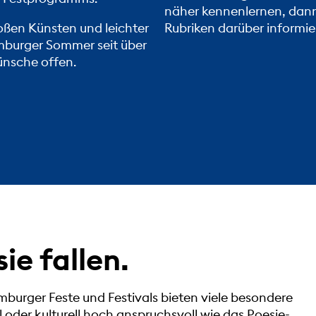
näher kennenlernen, dann
oßen Künsten und leichter
Rubriken darüber informie
mburger Sommer
seit über
ünsche offen.
sie fallen.
mburger Feste und Festivals bieten viele besondere
 oder kulturell hoch anspruchsvoll wie das Poesie-