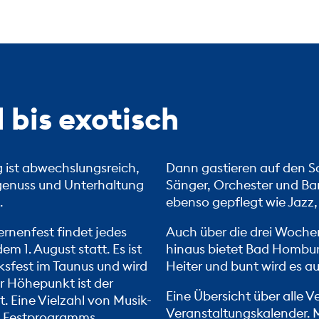
l bis exotisch
ist abwechslungsreich,
Dann gastieren auf den
stgenuss und Unterhaltung
Sänger, Orchester und Ban
.
ebenso gepflegt wie Jazz,
ernenfest
findet jedes
Auch über die drei Woch
 1. August statt. Es ist
hinaus bietet Bad Hombur
ksfest im Taunus und wird
Heiter und bunt wird es 
er Höhepunkt ist der
Eine Übersicht über alle 
. Eine Vielzahl von Musik-
Veranstaltungskalender. 
es Festprogramms.