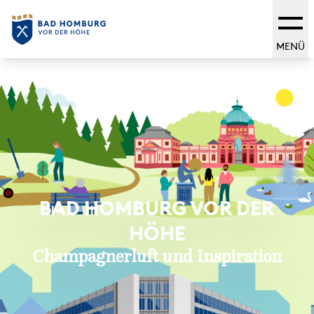
MENÜ
BAD HOMBURG VOR DER
HÖHE
Champagnerluft und Inspiration