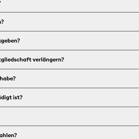
?
n?
kgeben?
tgliedschaft verlängern?
 habe?
digt ist?
ahlen?