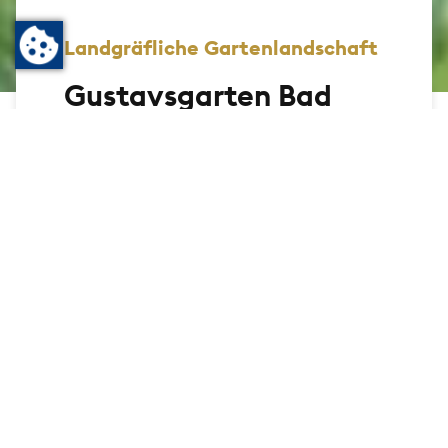
Landgräfliche Gartenlandschaft
Gustavsgarten Bad
Homburg
Der Gustavsgarten ist heute der einzige
noch erhaltene der ehemals sechs Bad
Homburger Prinzengärten. 1775 erwarb
Landgraf Friedrich V. Ludwig das Gelände
und überließ es seiner Gemahlin Caroline
zur Gestaltung. 1822 nahm sich die Frau
ihres Sohnes Gustav, Prinzessin Louise
Friederike, dem Garten an und schuf hier
ein kleines verträumtes Paradies ganz im
Sinne der englischen Gartenkunst.