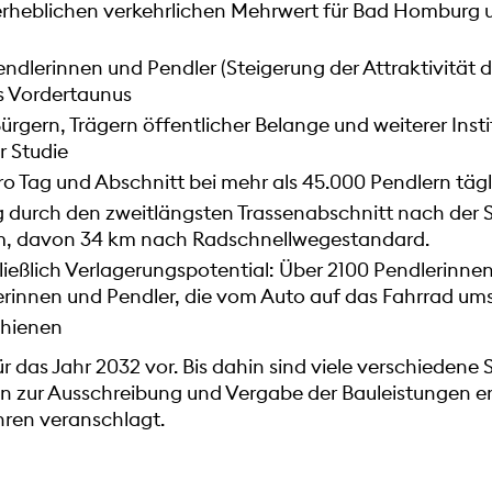
erheblichen verkehrlichen Mehrwert für Bad Homburg un
ndlerinnen und Pendler (Steigerung der Attraktivität d
 Vordertaunus
rgern, Trägern öffentlicher Belange und weiterer Insti
r Studie
pro Tag und Abschnitt bei mehr als 45.000 Pendlern t
g durch den zweitlängsten Trassenabschnitt nach der S
km, davon 34 km nach Radschnellwegestandard.
ließlich Verlagerungspotential: Über 2100 Pendlerinnen 
innen und Pendler, die vom Auto auf das Fahrrad ums
chienen
für das Jahr 2032 vor. Bis dahin sind viele verschiedene
n zur Ausschreibung und Vergabe der Bauleistungen erf
ahren veranschlagt.