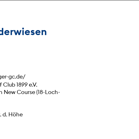
öderwiesen
er-gc.de/
Club 1899 e.V.
n New Course (18-Loch-
. d. Höhe