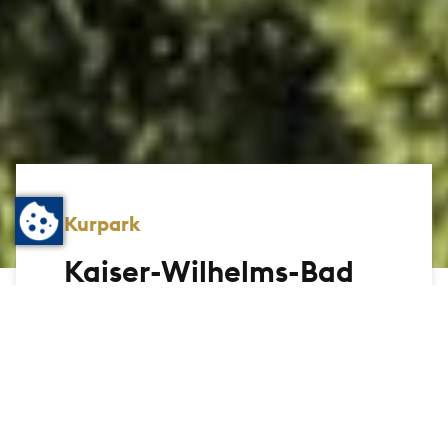
Kurpark
Kaiser-Wilhelms-Bad
Es ist das architektonische Highlight des
Bad Homburger Kurparks: das Kaiser-
Wilhelms-Bad. Mit allem Komfort der
Neuzeit ausgestattet, vermittelt
besonders das darin ansässige Kur-Royal
Day Spa den Charme einer orientalischen
Welt. Ebenfalls im Kaiser-Wilhelms-Bad