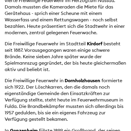
vierte Freiwillige Feuerwehr im Herzogtum Nassau.
Damals mussten die Kameraden die Miete für das
Gerätehaus - sprich einer Scheune mit einem
Wasserfass und einem Rettungswagen - noch selbst
bezahlen. Heute präsentiert sich die Stadtwehr in einer
modernen, zentral gelegenen Feuerwache.
Die Freiwillige Feuerwehr im Stadtteil
Kirdorf
besteht
seit 1887. Vorausgegangen waren einige schwere
Brände. Keine sieben Jahre später wurde der
Spielmannszug gegründet, der bis heute gleichermaßen
aktiv und beliebt ist.
Die Freiwillige Feuerwehr in
Dornholzhausen
formierte
sich 1922. Der Löschkarren, den die damals noch
eigenständige Gemeinde den Einsatzkräften zur
Verfügung stellte, steht heute im Feuerwehrmuseum in
Fulda. Die Brandbekämpfer mussten sich allerdings bis
1957 gedulden, bis sie ein eigenes Fahrzeug zur
Verfügung gestellt bekamen.
In
Gonzenheim
führte 1899 ein Großbrand, der seinen