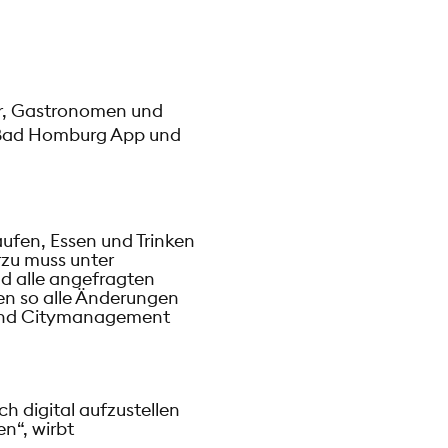
ler, Gastronomen und
r Bad Homburg App und
fen, Essen und Trinken
rzu muss unter
d alle angefragten
n so alle Änderungen
 und Citymanagement
h digital aufzustellen
en“, wirbt