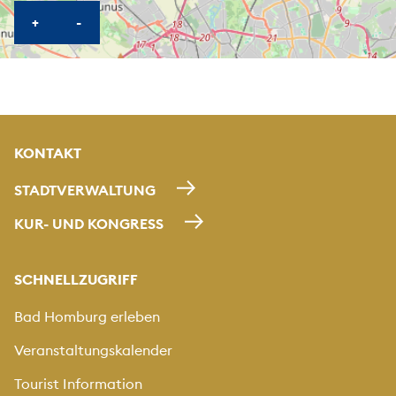
KARTE HEREINZOOMEN
KARTE HERAUSZOOMEN
+
-
KONTAKT
STADTVERWALTUNG
KUR- UND KONGRESS
SCHNELLZUGRIFF
Bad Homburg erleben
Veranstaltungskalender
Tourist Information