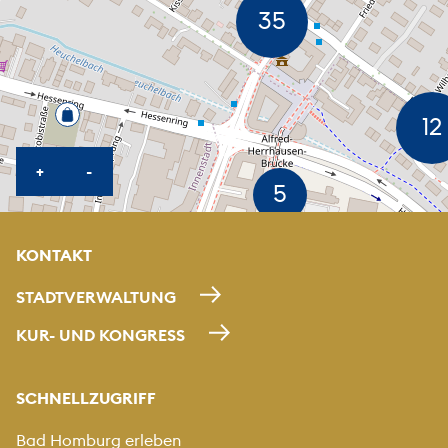
KARTE HEREINZOOMEN
KARTE HERAUSZOOMEN
+
-
KONTAKT
STADTVERWALTUNG
KUR- UND KONGRESS
SCHNELLZUGRIFF
Bad Homburg erleben